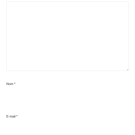
Nom
*
E-mail
*