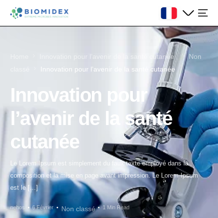
Home
Innovation pour l’avenir de la santé cutanée
Non
classé
Innovation pour l’avenir de la santé cutanée
Innovation pour
l’avenir de la santé
cutanée
Le Lorem Ipsum est simplement du faux texte employé dans la
composition et la mise en page avant impression. Le Lorem Ipsum
est le […]
nehos
6 Février
1 Min Read
Non classé